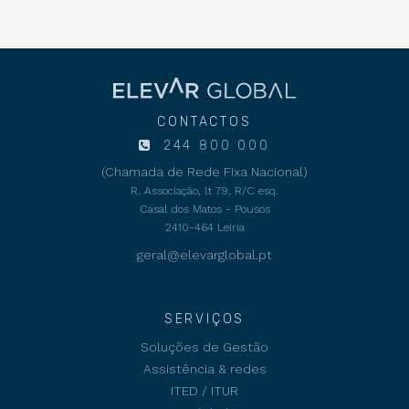
CONTACTOS
244 800 000
(Chamada de Rede Fixa Nacional)
R. Associação, lt 79, R/C esq.
Casal dos Matos - Pousos
2410-464 Leiria
geral@elevarglobal.pt
SERVIÇOS
Soluções de Gestão
Assistência & redes
ITED / ITUR