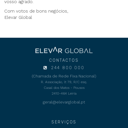
vosso agrado.
Com votos de bons negócios,
Elevar Global
CONTACTOS
244 800 000
(Chamada de Rede Fixa Nacional)
R. Associação, lt 79, R/C esq.
Casal dos Matos - Pousos
2410-464 Leiria
geral@elevarglobal.pt
SERVIÇOS