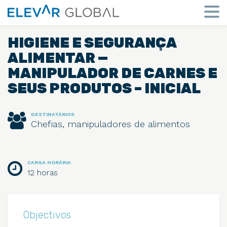
Elevar
Global
Mude
a
HIGIENE E SEGURANÇA
perspetiva
ALIMENTAR —
MANIPULADOR DE CARNES E
SEUS PRODUTOS – INICIAL
DESTINATÁRIOS
Chefias, manipuladores de alimentos
CARGA HORÁRIA
12 horas
Objectivos