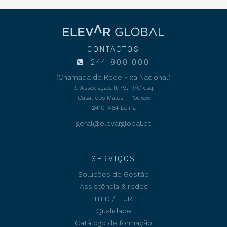
CONTACTOS
244 800 000
(Chamada de Rede Fixa Nacional)
R. Associação, lt 79, R/C esq.
Casal dos Matos - Pousos
2410-464 Leiria
geral@elevarglobal.pt
SERVIÇOS
Soluções de Gestão
Assistência & redes
ITED / ITUR
Qualidade
Catálogo de formação