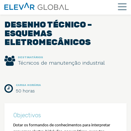
Elevar
Global
Mude
a
DESENHO TÉCNICO –
perspetiva
ESQUEMAS
ELETROMECÂNICOS
DESTINATÁRIOS
Técnicos de manutenção industrial
CARGA HORÁRIA
50 horas
Objectivos
Dotar os formandos de conhecimentos para interpretar