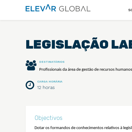
Elevar
S
Global
Mude
a
perspetiva
LEGISLAÇÃO LA
DESTINATÁRIOS
Profissionais da área de gestão de recursos humanos
CARGA HORÁRIA
12 horas
Objectivos
Dotar os formandos de conhecimentos relativos à legisla