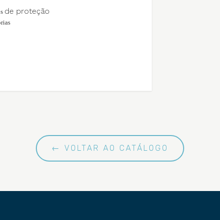
de proteção
os
rias
← VOLTAR AO CATÁLOGO