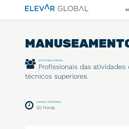
Elevar
S
Global
Mude
a
perspetiva
MANUSEAMENTO 
DESTINATÁRIOS
Profissionais das atividade
técnicos superiores.
CARGA HORÁRIA
20 horas