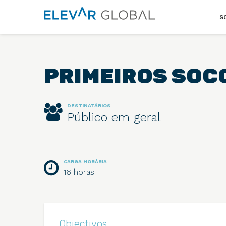
Elevar
S
Global
Mude
a
perspetiva
PRIMEIROS SOC
DESTINATÁRIOS
Público em geral
CARGA HORÁRIA
16 horas
Objectivos