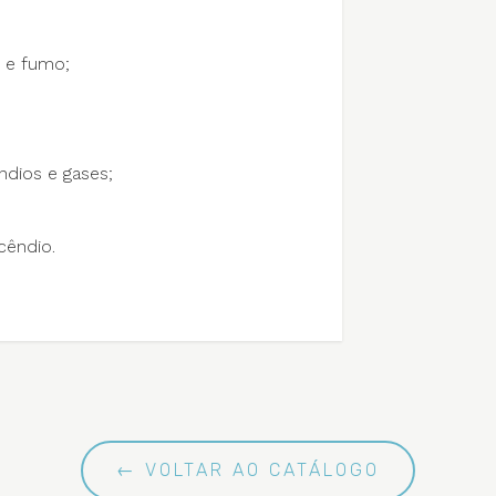
o e fumo;
ndios e gases;
cêndio.
← VOLTAR AO CATÁLOGO