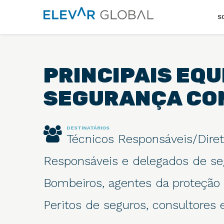
Elevar
S
Global
Mude
a
perspetiva
PRINCIPAIS EQ
SEGURANÇA CO
DESTINATÁRIOS
Técnicos Responsáveis/Diret
Responsáveis e delegados de se
Bombeiros, agentes da proteção c
Peritos de seguros, consultores e