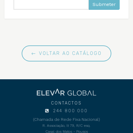
Submeter
← VOLTAR AO CATÁLOGO
CONTACTOS
244 800 000
(Chamada de Rede Fixa Nacional)
R. Associação, lt 79, R/C esq.
Casal dos Matos - Pousos