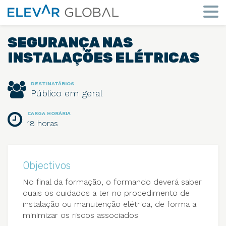
Elevar
Global
Mude
a
SEGURANÇA NAS
perspetiva
INSTALAÇÕES ELÉTRICAS
DESTINATÁRIOS
Público em geral
CARGA HORÁRIA
18 horas
Objectivos
No final da formação, o formando deverá saber
quais os cuidados a ter no procedimento de
instalação ou manutenção elétrica, de forma a
minimizar os riscos associados