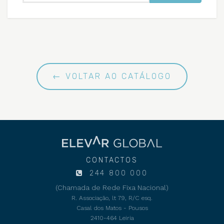
← VOLTAR AO CATÁLOGO
CONTACTOS
244 800 000
(Chamada de Rede Fixa Nacional)
R. Associação, lt 79, R/C esq.
Casal dos Matos - Pousos
2410-464 Leiria