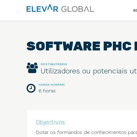
Elevar
S
Global
Mude
a
perspetiva
SOFTWARE PHC
DESTINATÁRIOS
Utilizadores ou potenciais u
CARGA HORÁRIA
6 horas
Objectivos
Dotar os formandos de conhecimentos para 