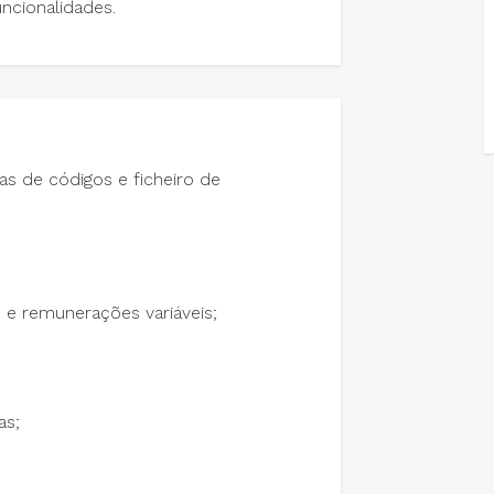
ncionalidades.
as de códigos e ficheiro de
s e remunerações variáveis;
as;