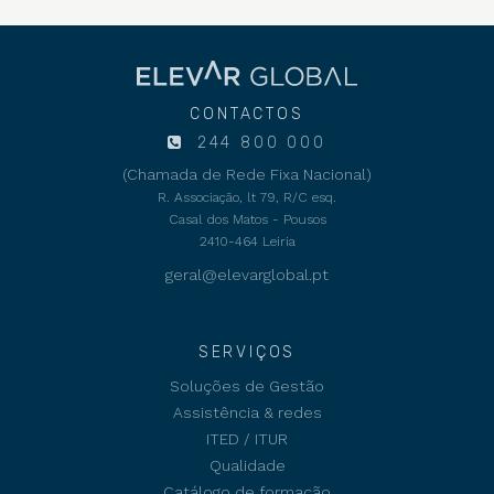
CONTACTOS
244 800 000
(Chamada de Rede Fixa Nacional)
R. Associação, lt 79, R/C esq.
Casal dos Matos - Pousos
2410-464 Leiria
geral@elevarglobal.pt
SERVIÇOS
Soluções de Gestão
Assistência & redes
ITED / ITUR
Qualidade
Catálogo de formação